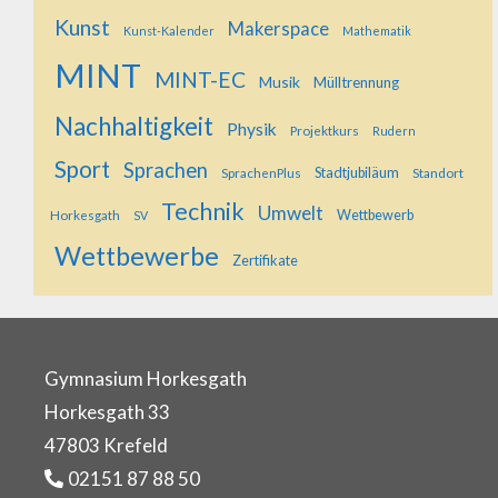
Kunst
Makerspace
Kunst-Kalender
Mathematik
MINT
MINT-EC
Musik
Mülltrennung
Nachhaltigkeit
Physik
Projektkurs
Rudern
Sport
Sprachen
SprachenPlus
Stadtjubiläum
Standort
Technik
Umwelt
Horkesgath
Wettbewerb
SV
Wettbewerbe
Zertifikate
Gymnasium Horkesgath
Horkesgath 33
47803 Krefeld
02151 87 88 50