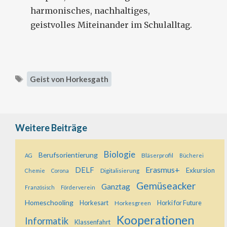
harmonisches, nachhaltiges,
geistvolles Miteinander im Schulalltag.
Schlagwörter
Geist von Horkesgath
Weitere Beiträge
Biologie
Berufsorientierung
Bläserprofil
AG
Bücherei
Erasmus+
DELF
Exkursion
Digitalisierung
Chemie
Corona
Gemüseacker
Ganztag
Französisch
Förderverein
Homeschooling
Horkesart
Horkesgreen
Horki for Future
Kooperationen
Informatik
Klassenfahrt