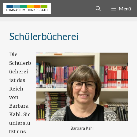
Zum
Menü
Inhalt
springen
Schülerbücherei
Die
Schülerb
ücherei
ist das
Reich
von
Barbara
Kahl. Sie
unterstü
Barbara Kahl
tzt uns