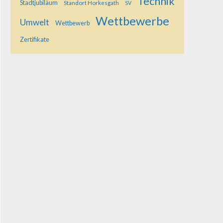
Technik
Stadtjubiläum
Standort Horkesgath
SV
Wettbewerbe
Umwelt
Wettbewerb
Zertifikate