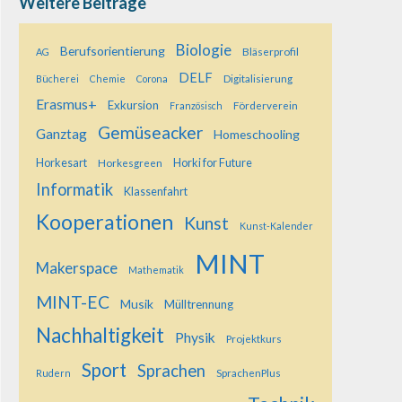
Weitere Beiträge
Biologie
Berufsorientierung
Bläserprofil
AG
DELF
Digitalisierung
Bücherei
Chemie
Corona
Erasmus+
Exkursion
Förderverein
Französisch
Gemüseacker
Ganztag
Homeschooling
Horkesart
Horkesgreen
Horki for Future
Informatik
Klassenfahrt
Kooperationen
Kunst
Kunst-Kalender
MINT
Makerspace
Mathematik
MINT-EC
Musik
Mülltrennung
Nachhaltigkeit
Physik
Projektkurs
Sport
Sprachen
SprachenPlus
Rudern