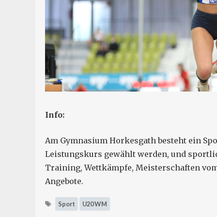
Info:
Am Gymnasium Horkesgath besteht ein Sport
Leistungskurs gewählt werden, und sportli
Training, Wettkämpfe, Meisterschaften vom 
Angebote.
Schlagwörter
Sport
U20 WM