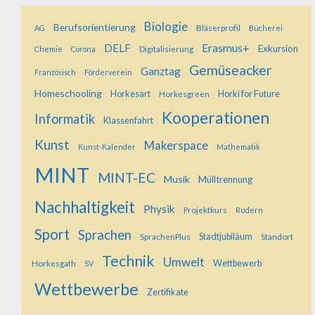
Biologie
Berufsorientierung
Bläserprofil
AG
Bücherei
Erasmus+
DELF
Exkursion
Digitalisierung
Chemie
Corona
Gemüseacker
Ganztag
Französisch
Förderverein
Homeschooling
Horkesart
Horkesgreen
Horki for Future
Kooperationen
Informatik
Klassenfahrt
Kunst
Makerspace
Kunst-Kalender
Mathematik
MINT
MINT-EC
Musik
Mülltrennung
Nachhaltigkeit
Physik
Projektkurs
Rudern
Sport
Sprachen
SprachenPlus
Stadtjubiläum
Standort
Technik
Umwelt
Horkesgath
Wettbewerb
SV
Wettbewerbe
Zertifikate