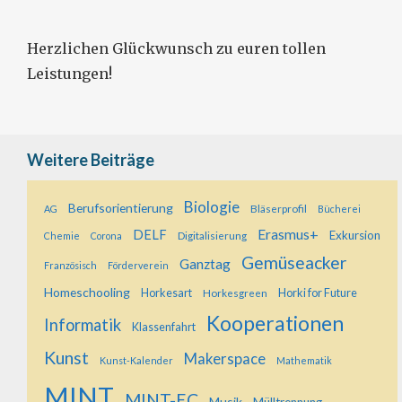
Herzlichen Glückwunsch zu euren tollen
Leistungen!
Weitere Beiträge
Biologie
Berufsorientierung
Bläserprofil
AG
Bücherei
Erasmus+
DELF
Exkursion
Digitalisierung
Chemie
Corona
Gemüseacker
Ganztag
Französisch
Förderverein
Homeschooling
Horkesart
Horkesgreen
Horki for Future
Kooperationen
Informatik
Klassenfahrt
Kunst
Makerspace
Kunst-Kalender
Mathematik
MINT
MINT-EC
Musik
Mülltrennung