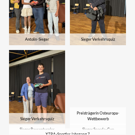
Antolin-Sieger
Sieger Verkehrsquiz
Preisträgerin Osteuropa-
Sieger Verkehrsquiz
Wettbewerb
Sieger Pausenturnier
Sieger Sparda-Cup
XTRA-Sportler Jahrgang 7
Tischtennis