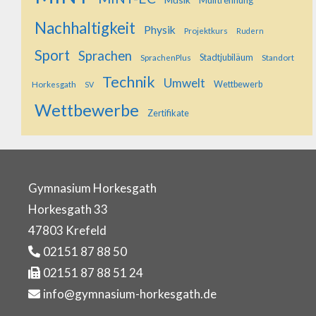
Nachhaltigkeit
Physik
Projektkurs
Rudern
Sport
Sprachen
SprachenPlus
Stadtjubiläum
Standort
Technik
Umwelt
Horkesgath
Wettbewerb
SV
Wettbewerbe
Zertifikate
Gymnasium Horkesgath
Horkesgath 33
47803 Krefeld
02151 87 88 50
02151 87 88 51 24
info@gymnasium-horkesgath.de