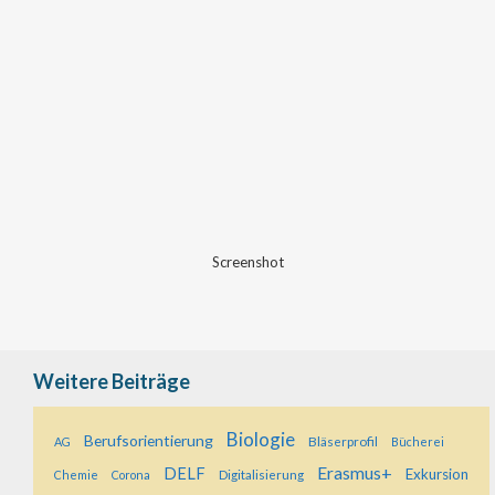
Screenshot
Weitere Beiträge
Biologie
Berufsorientierung
Bläserprofil
AG
Bücherei
Erasmus+
DELF
Exkursion
Digitalisierung
Chemie
Corona