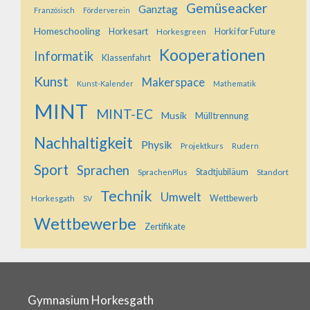
Gemüseacker
Ganztag
Französisch
Förderverein
Homeschooling
Horkesart
Horkesgreen
Horki for Future
Kooperationen
Informatik
Klassenfahrt
Kunst
Makerspace
Kunst-Kalender
Mathematik
MINT
MINT-EC
Musik
Mülltrennung
Nachhaltigkeit
Physik
Projektkurs
Rudern
Sport
Sprachen
SprachenPlus
Stadtjubiläum
Standort
Technik
Umwelt
Horkesgath
Wettbewerb
SV
Wettbewerbe
Zertifikate
Gymnasium Horkesgath