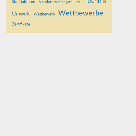
Technik
Stadtjubiläum
Standort Horkesgath
SV
Wettbewerbe
Umwelt
Wettbewerb
Zertifikate