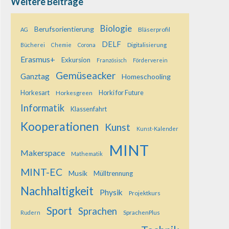
Weitere Beiträge
Biologie
Berufsorientierung
Bläserprofil
AG
DELF
Digitalisierung
Bücherei
Chemie
Corona
Erasmus+
Exkursion
Französisch
Förderverein
Gemüseacker
Ganztag
Homeschooling
Horkesart
Horkesgreen
Horki for Future
Informatik
Klassenfahrt
Kooperationen
Kunst
Kunst-Kalender
MINT
Makerspace
Mathematik
MINT-EC
Musik
Mülltrennung
Nachhaltigkeit
Physik
Projektkurs
Sport
Sprachen
SprachenPlus
Rudern