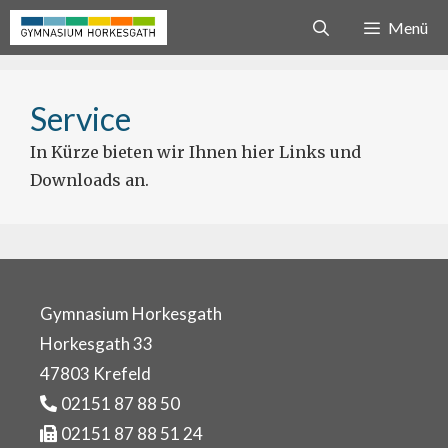
Zum
Menü
Inhalt
springen
Service
In Kürze bieten wir Ihnen hier Links und
Downloads an.
Gymnasium Horkesgath
Horkesgath 33
47803 Krefeld
02151 87 88 50
02151 87 88 51 24