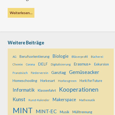
Weiterlesen…
Weitere Beiträge
Biologie
Berufsorientierung
Bläserprofil
AG
Bücherei
Erasmus+
DELF
Exkursion
Digitalisierung
Chemie
Corona
Gemüseacker
Ganztag
Französisch
Förderverein
Homeschooling
Horkesart
Horkesgreen
Horki for Future
Kooperationen
Informatik
Klassenfahrt
Kunst
Makerspace
Kunst-Kalender
Mathematik
MINT
MINT-EC
Musik
Mülltrennung