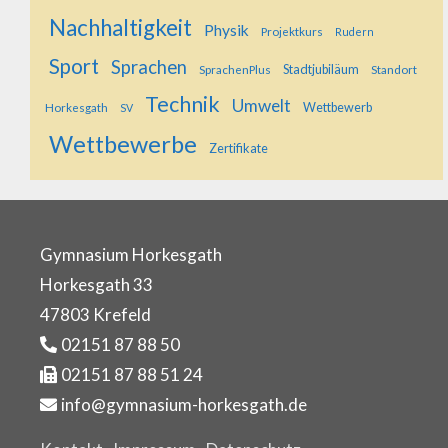
Nachhaltigkeit
Physik
Projektkurs
Rudern
Sport
Sprachen
SprachenPlus
Stadtjubiläum
Standort
Technik
Umwelt
Horkesgath
Wettbewerb
SV
Wettbewerbe
Zertifikate
Gymnasium Horkesgath
Horkesgath 33
47803 Krefeld
02151 87 88 50
02151 87 88 51 24
info@gymnasium-horkesgath.de