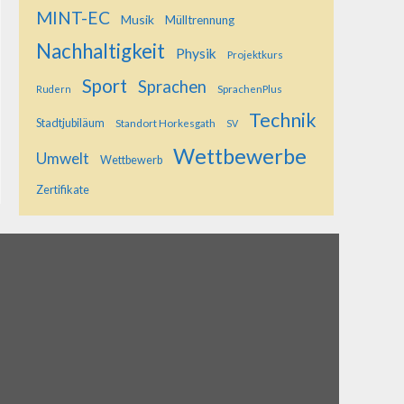
MINT-EC
Musik
Mülltrennung
Nachhaltigkeit
Physik
Projektkurs
Sport
Sprachen
SprachenPlus
Rudern
Technik
Stadtjubiläum
Standort Horkesgath
SV
Wettbewerbe
Umwelt
Wettbewerb
Zertifikate