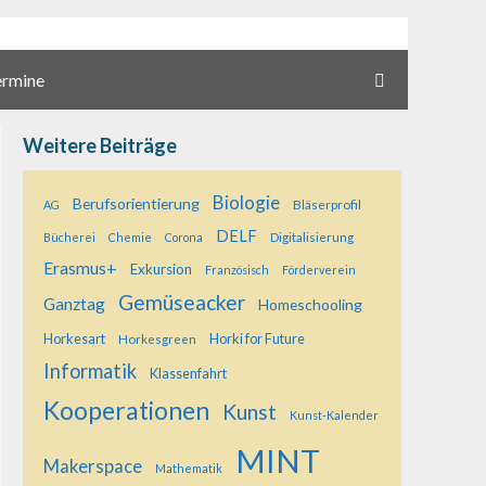
ermine
Weitere Beiträge
Biologie
Berufsorientierung
Bläserprofil
AG
DELF
Digitalisierung
Bücherei
Chemie
Corona
Erasmus+
Exkursion
Französisch
Förderverein
Gemüseacker
Ganztag
Homeschooling
Horkesart
Horkesgreen
Horki for Future
Informatik
Klassenfahrt
Kooperationen
Kunst
Kunst-Kalender
MINT
Makerspace
Mathematik