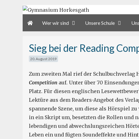
Zum
Inhalt
Wer wir sind
Unsere Schule
Uns
springen
Sieg bei der Reading Comp
20. August 2019
Zum zweiten Mal rief der Schulbuchverlag H
Competition
auf. Unter über 70 Einsendungen
Platz. Für diesen englischen Lesewettbewer
Lektüre aus dem Readers-Angebot des Verla
spannende Szene, um diese als Hörspiel zu 
in ein Skript um, besetzten die Rollen und
lebendigen und abwechslungsreichen Hörte
Leben ein und fügten Soundeffekte und Hin