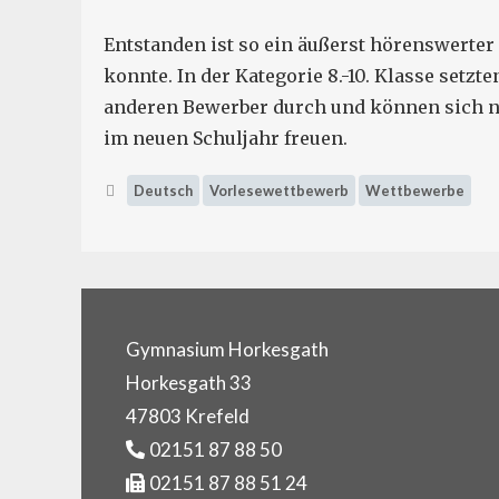
Entstanden ist so ein äußerst hörenswerter 
konnte. In der Kategorie 8.-10. Klasse setz
anderen Bewerber durch und können sich nu
im neuen Schuljahr freuen.
Schlagwörter
Deutsch
Vorlesewettbewerb
Wettbewerbe
Gymnasium Horkesgath
Horkesgath 33
47803 Krefeld
02151 87 88 50
02151 87 88 51 24