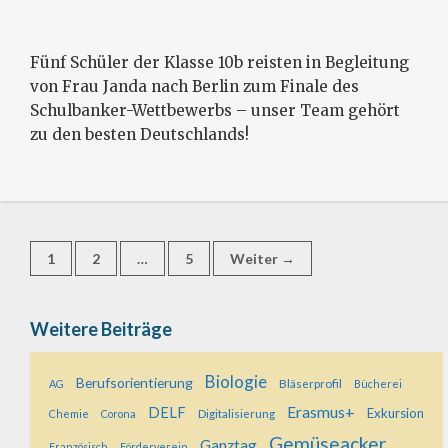
Fünf Schüler der Klasse 10b reisten in Begleitung
von Frau Janda nach Berlin zum Finale des
Schulbanker-Wettbewerbs – unser Team gehört
zu den besten Deutschlands!
Beitrags-
Seite
Seite
Seite
1
2
…
5
Weiter
→
Navigation
Weitere Beiträge
Biologie
Berufsorientierung
Bläserprofil
AG
Bücherei
Erasmus+
DELF
Exkursion
Digitalisierung
Chemie
Corona
Gemüseacker
Ganztag
Französisch
Förderverein