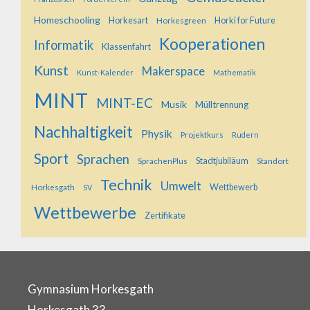
Homeschooling
Horkesart
Horkesgreen
Horki for Future
Kooperationen
Informatik
Klassenfahrt
Kunst
Makerspace
Kunst-Kalender
Mathematik
MINT
MINT-EC
Musik
Mülltrennung
Nachhaltigkeit
Physik
Projektkurs
Rudern
Sport
Sprachen
SprachenPlus
Stadtjubiläum
Standort
Technik
Umwelt
Horkesgath
Wettbewerb
SV
Wettbewerbe
Zertifikate
Gymnasium Horkesgath
Horkesgath 33