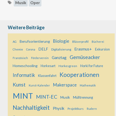
Schlagwörter
Musik
Oper
Weitere Beiträge
Biologie
Berufsorientierung
Bläserprofil
AG
Bücherei
Erasmus+
DELF
Exkursion
Digitalisierung
Chemie
Corona
Gemüseacker
Ganztag
Französisch
Förderverein
Homeschooling
Horkesart
Horkesgreen
Horki for Future
Kooperationen
Informatik
Klassenfahrt
Kunst
Makerspace
Kunst-Kalender
Mathematik
MINT
MINT-EC
Musik
Mülltrennung
Nachhaltigkeit
Physik
Projektkurs
Rudern