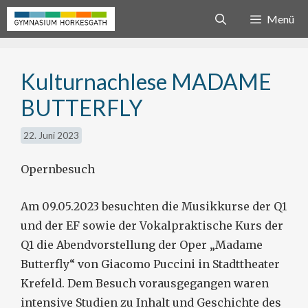
Zum
Menü
Inhalt
springen
Kulturnachlese MADAME
BUTTERFLY
22. Juni 2023
Opernbesuch
Am 09.05.2023 besuchten die Musikkurse der Q1
und der EF sowie der Vokalpraktische Kurs der
Q1 die Abendvorstellung der Oper „Madame
Butterfly“ von Giacomo Puccini in Stadttheater
Krefeld. Dem Besuch vorausgegangen waren
intensive Studien zu Inhalt und Geschichte des