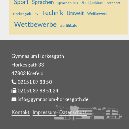
Sport
Sprachen
SprachenPlus
Stadtjubiläum
Standort
Technik
Umwelt
Horkesgath
Wettbewerb
SV
Wettbewerbe
Zertifikate
Gymnasium Horkesgath
Horkesgath 33
47803 Krefeld
02151 87 88 50
02151 87 88 51 24
info@gymnasium-horkesgath.de
Kontakt
Impressum
Datenschutz