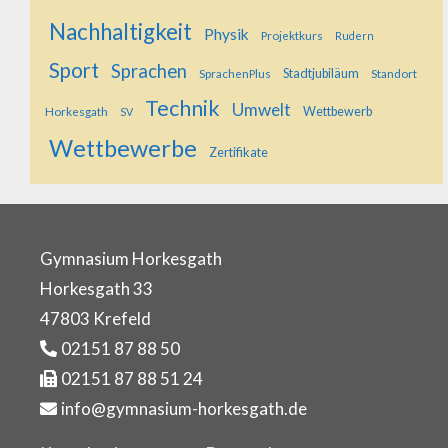
Nachhaltigkeit
Physik
Projektkurs
Rudern
Sport
Sprachen
SprachenPlus
Stadtjubiläum
Standort
Technik
Umwelt
Horkesgath
Wettbewerb
SV
Wettbewerbe
Zertifikate
Gymnasium Horkesgath
Horkesgath 33
47803 Krefeld
02151 87 88 50
02151 87 88 51 24
info@gymnasium-horkesgath.de