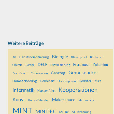
Weiterlesen…
Weitere Beiträge
Biologie
Berufsorientierung
Bläserprofil
AG
Bücherei
Erasmus+
DELF
Exkursion
Digitalisierung
Chemie
Corona
Gemüseacker
Ganztag
Französisch
Förderverein
Homeschooling
Horkesart
Horkesgreen
Horki for Future
Kooperationen
Informatik
Klassenfahrt
Kunst
Makerspace
Kunst-Kalender
Mathematik
MINT
MINT-EC
Musik
Mülltrennung