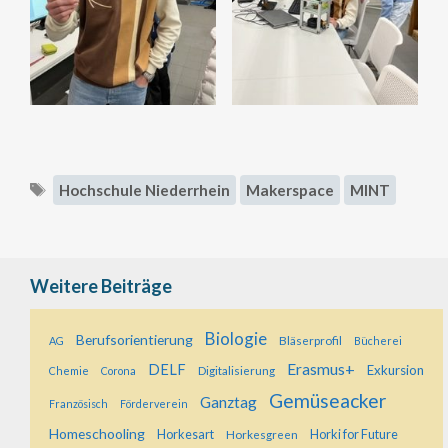
Schlagwörter
Hochschule Niederrhein
Makerspace
MINT
Weitere Beiträge
Biologie
Berufsorientierung
Bläserprofil
AG
Bücherei
Erasmus+
DELF
Exkursion
Digitalisierung
Chemie
Corona
Gemüseacker
Ganztag
Französisch
Förderverein
Homeschooling
Horkesart
Horkesgreen
Horki for Future