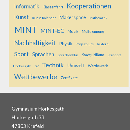
Kooperationen
Informatik
Klassenfahrt
Kunst
Makerspace
Kunst-Kalender
Mathematik
MINT
MINT-EC
Musik
Mülltrennung
Nachhaltigkeit
Physik
Projektkurs
Rudern
Sport
Sprachen
SprachenPlus
Stadtjubiläum
Standort
Technik
Umwelt
Horkesgath
Wettbewerb
SV
Wettbewerbe
Zertifikate
Gymnasium Horkesgath
Horkesgath 33
47803 Krefeld