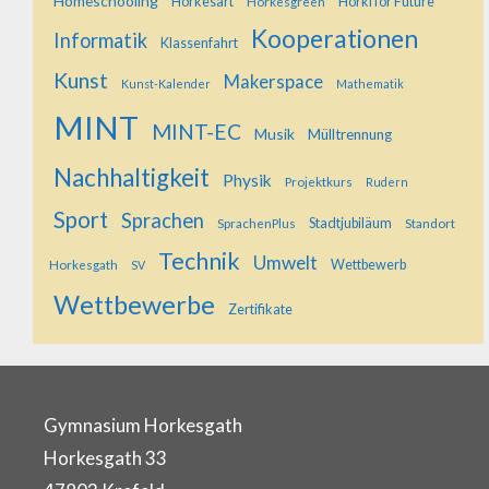
Homeschooling
Horkesart
Horkesgreen
Horki for Future
Kooperationen
Informatik
Klassenfahrt
Kunst
Makerspace
Kunst-Kalender
Mathematik
MINT
MINT-EC
Musik
Mülltrennung
Nachhaltigkeit
Physik
Projektkurs
Rudern
Sport
Sprachen
SprachenPlus
Stadtjubiläum
Standort
Technik
Umwelt
Horkesgath
Wettbewerb
SV
Wettbewerbe
Zertifikate
Gymnasium Horkesgath
Horkesgath 33