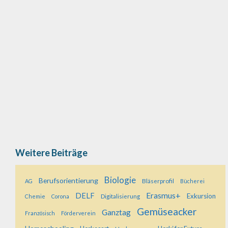
Team up. Build up. Speed up. Warum ein
Ingenieurstudium? Weil man hier sein Interesse
an Technik und seine Kreativität ausleben …
Weiterlesen…
Weitere Beiträge
Biologie
Berufsorientierung
Bläserprofil
AG
Bücherei
Erasmus+
DELF
Exkursion
Digitalisierung
Chemie
Corona
Gemüseacker
Ganztag
Französisch
Förderverein