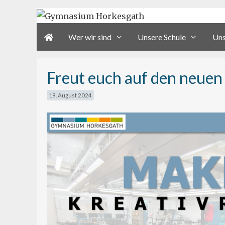
Zum
Inhalt
Wer wir sind
Unsere Schule
Uns
springen
Freut euch auf den neue
19. August 2024