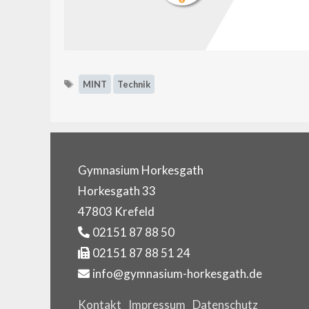
Schlagwörter
MINT
Technik
Gymnasium Horkesgath
Horkesgath 33
47803 Krefeld
02151 87 88 50
02151 87 88 51 24
info@gymnasium-horkesgath.de
Kontakt
Impressum
Datenschutz