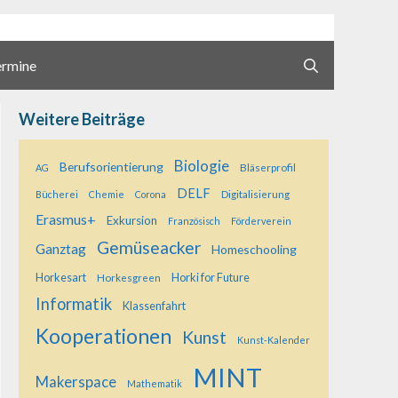
ermine
Weitere Beiträge
Biologie
Berufsorientierung
Bläserprofil
AG
DELF
Digitalisierung
Bücherei
Chemie
Corona
Erasmus+
Exkursion
Französisch
Förderverein
Gemüseacker
Ganztag
Homeschooling
Horkesart
Horkesgreen
Horki for Future
Informatik
Klassenfahrt
Kooperationen
Kunst
Kunst-Kalender
MINT
Makerspace
Mathematik