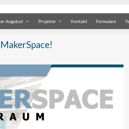
er Angebot
Projekte
Kontakt
Formulare
T
n MakerSpace!