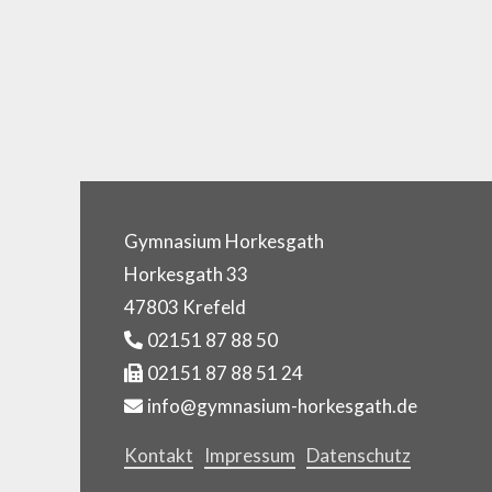
Weiterlesen…
Seite
Seite
→
Gymnasium Horkesgath
Horkesgath 33
47803 Krefeld
02151 87 88 50
02151 87 88 51 24
info@gymnasium-horkesgath.de
Kontakt
Impressum
Datenschutz