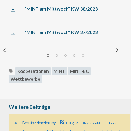
"MINT am Mittwoch" KW 38/2023
"MINT am Mittwoch" KW 37/2023
Previous
Next
Schlagwörter
Kooperationen
MINT
MINT-EC
Wettbewerbe
Weitere Beiträge
Biologie
Berufsorientierung
Bläserprofil
AG
Bücherei