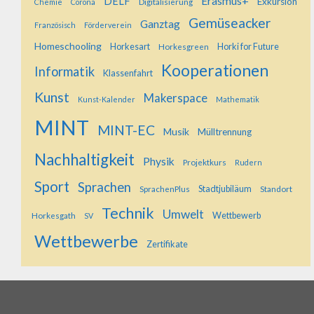
Erasmus+
DELF
Exkursion
Digitalisierung
Chemie
Corona
Gemüseacker
Ganztag
Französisch
Förderverein
Homeschooling
Horkesart
Horkesgreen
Horki for Future
Kooperationen
Informatik
Klassenfahrt
Kunst
Makerspace
Kunst-Kalender
Mathematik
MINT
MINT-EC
Musik
Mülltrennung
Nachhaltigkeit
Physik
Projektkurs
Rudern
Sport
Sprachen
SprachenPlus
Stadtjubiläum
Standort
Technik
Umwelt
Horkesgath
Wettbewerb
SV
Wettbewerbe
Zertifikate