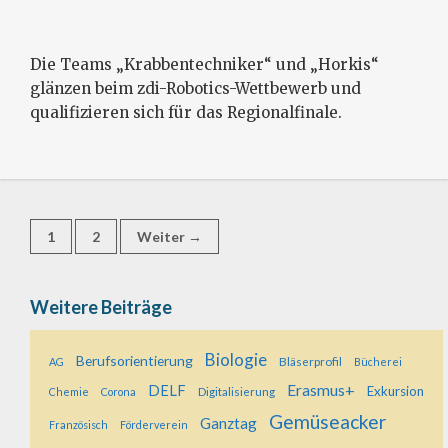
Die Teams „Krabbentechniker“ und „Horkis“
glänzen beim zdi-Robotics-Wettbewerb und
qualifizieren sich für das Regionalfinale.
Beitrags-
Seite
Seite
1
2
Weiter
→
Navigation
Weitere Beiträge
Biologie
Berufsorientierung
Bläserprofil
AG
Bücherei
Erasmus+
DELF
Exkursion
Digitalisierung
Chemie
Corona
Gemüseacker
Ganztag
Französisch
Förderverein