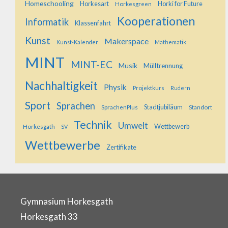
Homeschooling
Horkesart
Horkesgreen
Horki for Future
Kooperationen
Informatik
Klassenfahrt
Kunst
Makerspace
Kunst-Kalender
Mathematik
MINT
MINT-EC
Musik
Mülltrennung
Nachhaltigkeit
Physik
Projektkurs
Rudern
Sport
Sprachen
SprachenPlus
Stadtjubiläum
Standort
Technik
Umwelt
Horkesgath
Wettbewerb
SV
Wettbewerbe
Zertifikate
Gymnasium Horkesgath
Horkesgath 33