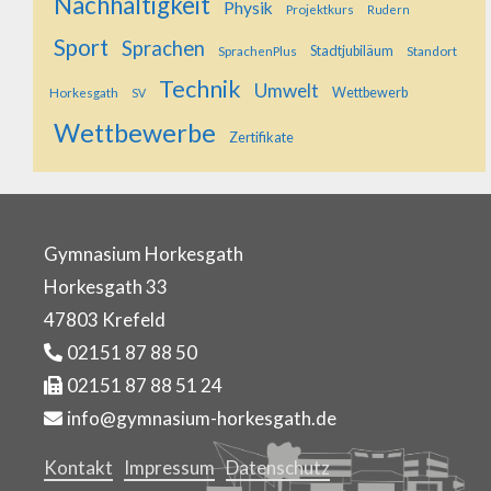
Nachhaltigkeit
Physik
Projektkurs
Rudern
Sport
Sprachen
SprachenPlus
Stadtjubiläum
Standort
Technik
Umwelt
Horkesgath
Wettbewerb
SV
Wettbewerbe
Zertifikate
Gymnasium Horkesgath
Horkesgath 33
47803 Krefeld
02151 87 88 50
02151 87 88 51 24
info@gymnasium-horkesgath.de
Kontakt
Impressum
Datenschutz