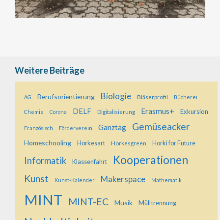
Weitere Beiträge
Biologie
Berufsorientierung
Bläserprofil
AG
Bücherei
Erasmus+
DELF
Exkursion
Digitalisierung
Chemie
Corona
Gemüseacker
Ganztag
Französisch
Förderverein
Homeschooling
Horkesart
Horkesgreen
Horki for Future
Kooperationen
Informatik
Klassenfahrt
Kunst
Makerspace
Kunst-Kalender
Mathematik
MINT
MINT-EC
Musik
Mülltrennung