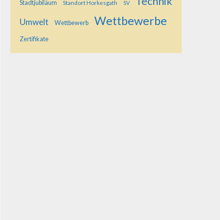
Technik
Stadtjubiläum
Standort Horkesgath
SV
Wettbewerbe
Umwelt
Wettbewerb
Zertifikate