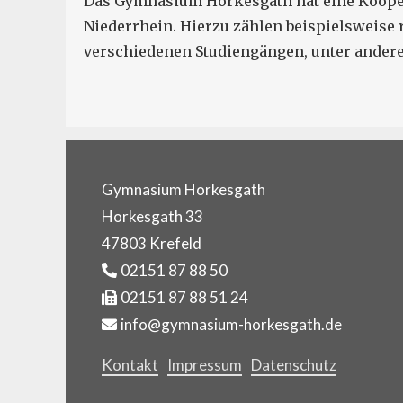
Das Gymnasium Horkesgath hat eine Koope
Niederrhein. Hierzu zählen beispielsweise
verschiedenen Studiengängen, unter andere
Gymnasium Horkesgath
Horkesgath 33
47803 Krefeld
02151 87 88 50
02151 87 88 51 24
info@gymnasium-horkesgath.de
Kontakt
Impressum
Datenschutz