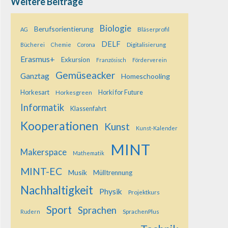
Weitere Beiträge
Biologie
Berufsorientierung
Bläserprofil
AG
DELF
Digitalisierung
Bücherei
Chemie
Corona
Erasmus+
Exkursion
Französisch
Förderverein
Gemüseacker
Ganztag
Homeschooling
Horkesart
Horkesgreen
Horki for Future
Informatik
Klassenfahrt
Kooperationen
Kunst
Kunst-Kalender
MINT
Makerspace
Mathematik
MINT-EC
Musik
Mülltrennung
Nachhaltigkeit
Physik
Projektkurs
Sport
Sprachen
SprachenPlus
Rudern