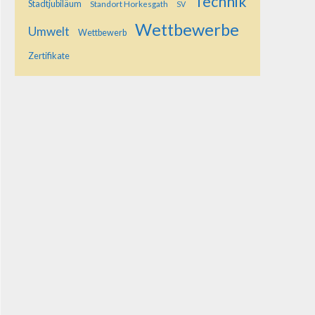
Technik
Stadtjubiläum
Standort Horkesgath
SV
Wettbewerbe
Umwelt
Wettbewerb
Zertifikate