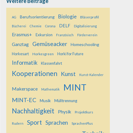
Weitere Beiträge
Biologie
Berufsorientierung
Bläserprofil
AG
DELF
Digitalisierung
Bücherei
Chemie
Corona
Erasmus+
Exkursion
Französisch
Förderverein
Gemüseacker
Ganztag
Homeschooling
Horkesart
Horkesgreen
Horki for Future
Informatik
Klassenfahrt
Kooperationen
Kunst
Kunst-Kalender
MINT
Makerspace
Mathematik
MINT-EC
Musik
Mülltrennung
Nachhaltigkeit
Physik
Projektkurs
Sport
Sprachen
SprachenPlus
Rudern