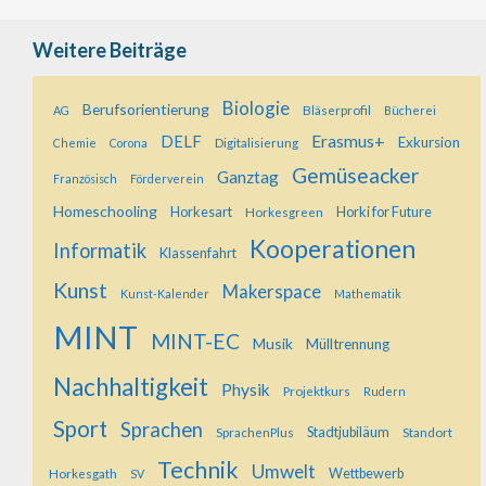
Weitere Beiträge
Biologie
Berufsorientierung
Bläserprofil
AG
Bücherei
Erasmus+
DELF
Exkursion
Digitalisierung
Chemie
Corona
Gemüseacker
Ganztag
Französisch
Förderverein
Homeschooling
Horkesart
Horkesgreen
Horki for Future
Kooperationen
Informatik
Klassenfahrt
Kunst
Makerspace
Kunst-Kalender
Mathematik
MINT
MINT-EC
Musik
Mülltrennung
Nachhaltigkeit
Physik
Projektkurs
Rudern
Sport
Sprachen
SprachenPlus
Stadtjubiläum
Standort
Technik
Umwelt
Horkesgath
Wettbewerb
SV