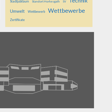
Technik
Stadtjubiläum
Standort Horkesgath
SV
Wettbewerbe
Umwelt
Wettbewerb
Zertifikate