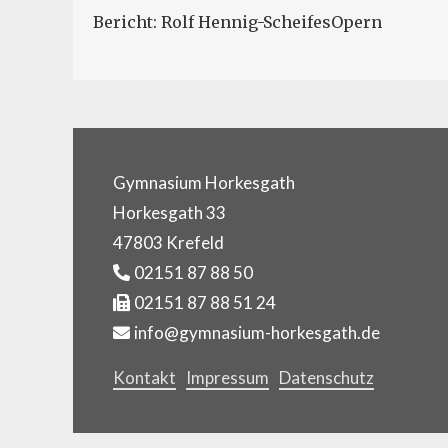
Bericht: Rolf Hennig-ScheifesOpern
Gymnasium Horkesgath
Horkesgath 33
47803 Krefeld
02151 87 88 50
02151 87 88 51 24
info@gymnasium-horkesgath.de
Kontakt
Impressum
Datenschutz