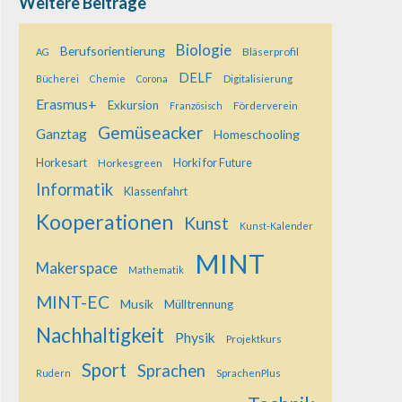
Weitere Beiträge
Biologie
Berufsorientierung
Bläserprofil
AG
DELF
Digitalisierung
Bücherei
Chemie
Corona
Erasmus+
Exkursion
Förderverein
Französisch
Gemüseacker
Ganztag
Homeschooling
Horkesart
Horkesgreen
Horki for Future
Informatik
Klassenfahrt
Kooperationen
Kunst
Kunst-Kalender
MINT
Makerspace
Mathematik
MINT-EC
Musik
Mülltrennung
Nachhaltigkeit
Physik
Projektkurs
Sport
Sprachen
SprachenPlus
Rudern