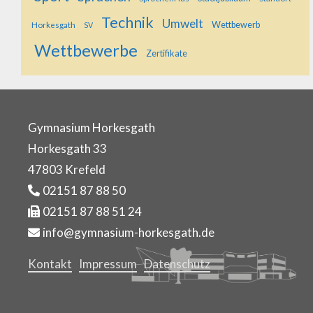
Technik
Umwelt
Horkesgath
Wettbewerb
SV
Wettbewerbe
Zertifikate
Gymnasium Horkesgath
Horkesgath 33
47803 Krefeld
02151 87 88 50
02151 87 88 51 24
info@gymnasium-horkesgath.de
Kontakt
Impressum
Datenschutz