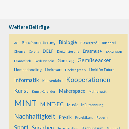
Weitere Beiträge
Biologie
Berufsorientierung
Bläserprofil
AG
Bücherei
Erasmus+
DELF
Exkursion
Digitalisierung
Chemie
Corona
Gemüseacker
Ganztag
Französisch
Förderverein
Homeschooling
Horkesart
Horkesgreen
Horki for Future
Kooperationen
Informatik
Klassenfahrt
Kunst
Makerspace
Kunst-Kalender
Mathematik
MINT
MINT-EC
Musik
Mülltrennung
Nachhaltigkeit
Physik
Projektkurs
Rudern
Sport
Sprachen
SprachenPlus
Stadtjubiläum
Standort