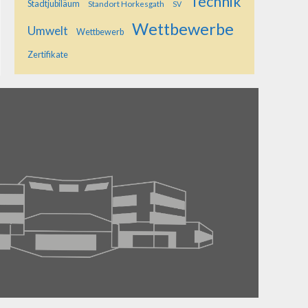
Technik
Stadtjubiläum
Standort Horkesgath
SV
Wettbewerbe
Umwelt
Wettbewerb
Zertifikate