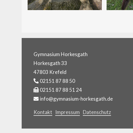
Gymnasium Horkesgath
Horkesgath 33
47803 Krefeld
02151 87 88 50
02151 87 88 51 24
info@gymnasium-horkesgath.de
Kontakt
Impressum
Datenschutz