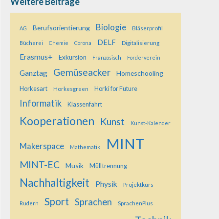
Weitere Beiträge
Biologie
Berufsorientierung
Bläserprofil
AG
DELF
Digitalisierung
Bücherei
Chemie
Corona
Erasmus+
Exkursion
Französisch
Förderverein
Gemüseacker
Ganztag
Homeschooling
Horkesart
Horkesgreen
Horki for Future
Informatik
Klassenfahrt
Kooperationen
Kunst
Kunst-Kalender
MINT
Makerspace
Mathematik
MINT-EC
Musik
Mülltrennung
Nachhaltigkeit
Physik
Projektkurs
Sport
Sprachen
SprachenPlus
Rudern