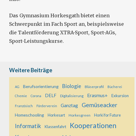
Das Gymnasium Horkesgath bietet einen
Schwerpunkt im Fach Sport an, beispielsweise
die Talentförderung XTRA-Sport, Sport-AGs,
Sport-Leistungskurse.
Weitere Beiträge
Biologie
Berufsorientierung
Bläserprofil
AG
Bücherei
Erasmus+
DELF
Exkursion
Digitalisierung
Chemie
Corona
Gemüseacker
Ganztag
Französisch
Förderverein
Homeschooling
Horkesart
Horkesgreen
Horki for Future
Kooperationen
Informatik
Klassenfahrt