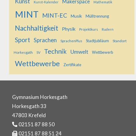
Kunst
Makerspace
Kunst-Kalender
Mathematik
MINT
MINT-EC
Musik
Mülltrennung
Nachhaltigkeit
Physik
Projektkurs
Rudern
Sport
Sprachen
SprachenPlus
Stadtjubiläum
Standort
Technik
Umwelt
Horkesgath
Wettbewerb
SV
Wettbewerbe
Zertifikate
Gymnasium Horkesgath
Horkesgath 33
47803 Krefeld
02151 87 88 50
02151 87 88 51 24