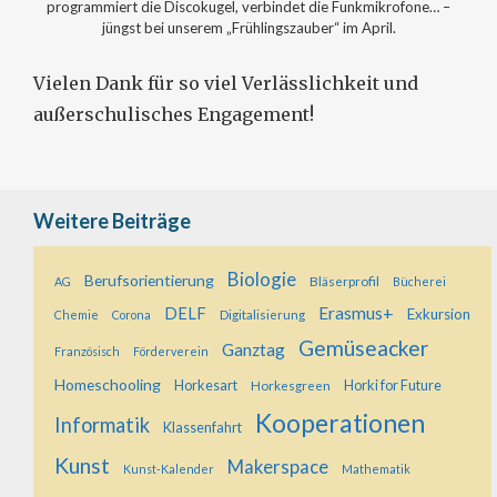
programmiert die Discokugel, verbindet die Funkmikrofone… –
jüngst bei unserem „Frühlingszauber“ im April.
Vielen Dank für so viel Verlässlichkeit und
außerschulisches Engagement!
Weitere Beiträge
Biologie
Berufsorientierung
Bläserprofil
AG
Bücherei
Erasmus+
DELF
Exkursion
Digitalisierung
Chemie
Corona
Gemüseacker
Ganztag
Französisch
Förderverein
Homeschooling
Horkesart
Horkesgreen
Horki for Future
Kooperationen
Informatik
Klassenfahrt
Kunst
Makerspace
Kunst-Kalender
Mathematik