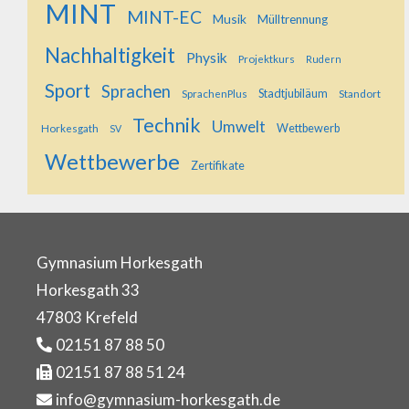
MINT
MINT-EC
Musik
Mülltrennung
Nachhaltigkeit
Physik
Projektkurs
Rudern
Sport
Sprachen
SprachenPlus
Stadtjubiläum
Standort
Technik
Umwelt
Horkesgath
Wettbewerb
SV
Wettbewerbe
Zertifikate
Gymnasium Horkesgath
Horkesgath 33
47803 Krefeld
02151 87 88 50
02151 87 88 51 24
info@gymnasium-horkesgath.de