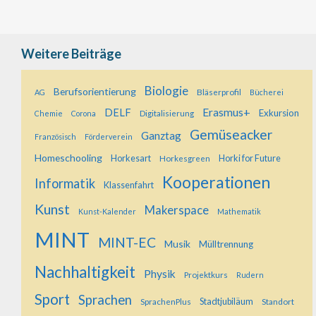
Weitere Beiträge
Biologie
Berufsorientierung
Bläserprofil
AG
Bücherei
Erasmus+
DELF
Exkursion
Digitalisierung
Chemie
Corona
Gemüseacker
Ganztag
Französisch
Förderverein
Homeschooling
Horkesart
Horkesgreen
Horki for Future
Kooperationen
Informatik
Klassenfahrt
Kunst
Makerspace
Kunst-Kalender
Mathematik
MINT
MINT-EC
Musik
Mülltrennung
Nachhaltigkeit
Physik
Projektkurs
Rudern
Sport
Sprachen
SprachenPlus
Stadtjubiläum
Standort