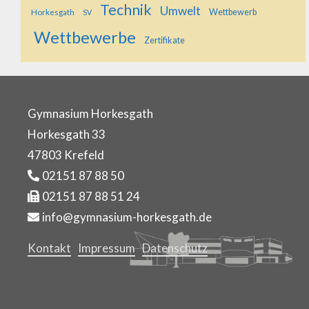
Technik
Umwelt
Horkesgath
Wettbewerb
SV
Wettbewerbe
Zertifikate
Gymnasium Horkesgath
Horkesgath 33
47803 Krefeld
02151 87 88 50
02151 87 88 51 24
info@gymnasium-horkesgath.de
Kontakt
Impressum
Datenschutz