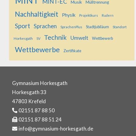
MINT
MINT-EC
Musik
Mülltrennung
Nachhaltigkeit
Physik
Projektkurs
Rudern
Sport
Sprachen
SprachenPlus
Stadtjubiläum
Standort
Technik
Umwelt
Horkesgath
Wettbewerb
SV
Wettbewerbe
Zertifikate
Gymnasium Horkesgath
Horkesgath 33
47803 Krefeld
02151 87 88 50
02151 87 88 51 24
info@gymnasium-horkesgath.de