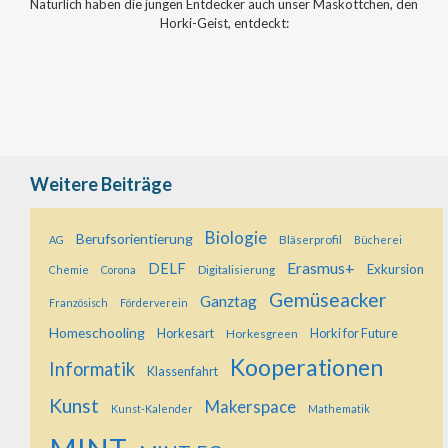
Natürlich haben die jungen Entdecker auch unser Maskottchen, den
Horki-Geist, entdeckt:
Weitere Beiträge
Biologie
Berufsorientierung
Bläserprofil
AG
Bücherei
Erasmus+
DELF
Exkursion
Digitalisierung
Chemie
Corona
Gemüseacker
Ganztag
Französisch
Förderverein
Homeschooling
Horkesart
Horkesgreen
Horki for Future
Kooperationen
Informatik
Klassenfahrt
Kunst
Makerspace
Kunst-Kalender
Mathematik