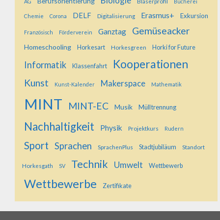
Biologie
Berufsorientierung
Bläserprofil
AG
Bücherei
Erasmus+
DELF
Exkursion
Digitalisierung
Chemie
Corona
Gemüseacker
Ganztag
Französisch
Förderverein
Homeschooling
Horkesart
Horkesgreen
Horki for Future
Kooperationen
Informatik
Klassenfahrt
Kunst
Makerspace
Kunst-Kalender
Mathematik
MINT
MINT-EC
Musik
Mülltrennung
Nachhaltigkeit
Physik
Projektkurs
Rudern
Sport
Sprachen
SprachenPlus
Stadtjubiläum
Standort
Technik
Umwelt
Horkesgath
Wettbewerb
SV
Wettbewerbe
Zertifikate