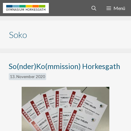
Zum
Menü
Inhalt
springen
Soko
So(nder)Ko(mmission) Horkesgath
13. November 2020