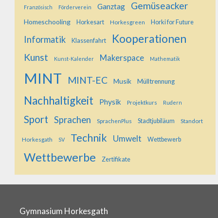
Gemüseacker
Ganztag
Französisch
Förderverein
Homeschooling
Horkesart
Horkesgreen
Horki for Future
Kooperationen
Informatik
Klassenfahrt
Kunst
Makerspace
Kunst-Kalender
Mathematik
MINT
MINT-EC
Musik
Mülltrennung
Nachhaltigkeit
Physik
Projektkurs
Rudern
Sport
Sprachen
SprachenPlus
Stadtjubiläum
Standort
Technik
Umwelt
Horkesgath
Wettbewerb
SV
Wettbewerbe
Zertifikate
Gymnasium Horkesgath