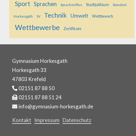
Sport
Sprachen
SprachenPlus
Stadtjubiläum
Standort
Technik
Umwelt
Horkesgath
Wettbewerb
SV
Wettbewerbe
Zertifikate
Gymnasium Horkesgath
Horkesgath 33
47803 Krefeld
02151 87 88 50
02151 87 88 51 24
info@gymnasium-horkesgath.de
Kontakt
Impressum
Datenschutz