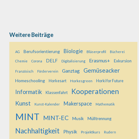
Weitere Beiträge
Biologie
Berufsorientierung
Bläserprofil
AG
Bücherei
Erasmus+
DELF
Exkursion
Digitalisierung
Chemie
Corona
Gemüseacker
Ganztag
Französisch
Förderverein
Homeschooling
Horkesart
Horkesgreen
Horki for Future
Kooperationen
Informatik
Klassenfahrt
Kunst
Makerspace
Kunst-Kalender
Mathematik
MINT
MINT-EC
Musik
Mülltrennung
Nachhaltigkeit
Physik
Projektkurs
Rudern