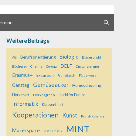
ermine
Weitere Beiträge
Biologie
Berufsorientierung
Bläserprofil
AG
DELF
Digitalisierung
Bücherei
Chemie
Corona
Erasmus+
Exkursion
Französisch
Förderverein
Gemüseacker
Ganztag
Homeschooling
Horkesart
Horkesgreen
Horki for Future
Informatik
Klassenfahrt
Kooperationen
Kunst
Kunst-Kalender
MINT
Makerspace
Mathematik