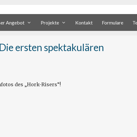
er Angebot
Projekte
Kontakt
Formulare
T
 Die ersten spektakulären
mfotos des „Hork-Risers“!