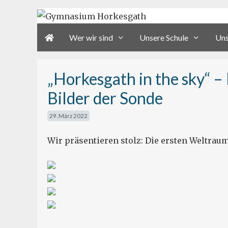
Zum
Inhalt
Wer wir sind
Unsere Schule
Uns
springen
„Horkesgath in the sky“ –
Bilder der Sonde
29. März 2022
Wir präsentieren stolz: Die ersten Weltrau