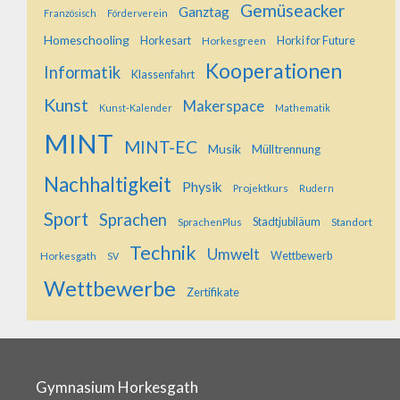
Gemüseacker
Ganztag
Französisch
Förderverein
Homeschooling
Horkesart
Horkesgreen
Horki for Future
Kooperationen
Informatik
Klassenfahrt
Kunst
Makerspace
Kunst-Kalender
Mathematik
MINT
MINT-EC
Musik
Mülltrennung
Nachhaltigkeit
Physik
Projektkurs
Rudern
Sport
Sprachen
SprachenPlus
Stadtjubiläum
Standort
Technik
Umwelt
Horkesgath
Wettbewerb
SV
Wettbewerbe
Zertifikate
Gymnasium Horkesgath