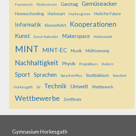
Gemüseacker
Ganztag
Französisch
Förderverein
Homeschooling
Horkesart
Horkesgreen
Horki for Future
Kooperationen
Informatik
Klassenfahrt
Kunst
Makerspace
Kunst-Kalender
Mathematik
MINT
MINT-EC
Musik
Mülltrennung
Nachhaltigkeit
Physik
Projektkurs
Rudern
Sport
Sprachen
SprachenPlus
Stadtjubiläum
Standort
Technik
Umwelt
Horkesgath
Wettbewerb
SV
Wettbewerbe
Zertifikate
Gymnasium Horkesgath