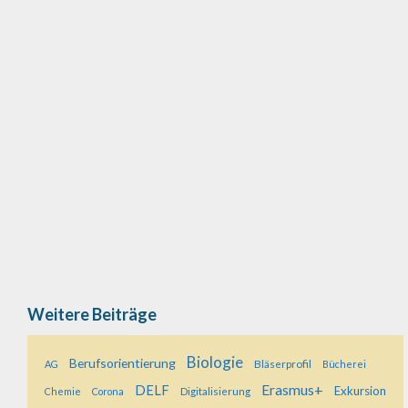
Labortag für Grundschüler*innen „Guck ´mal,
Mama, wir haben einen Führerschein gemacht!“
„Wir haben Krebse aus der Urzeit im Mikroskop
gesehen!“ …
Weiterlesen…
Weitere Beiträge
Biologie
Berufsorientierung
Bläserprofil
AG
Bücherei
Erasmus+
DELF
Exkursion
Digitalisierung
Chemie
Corona