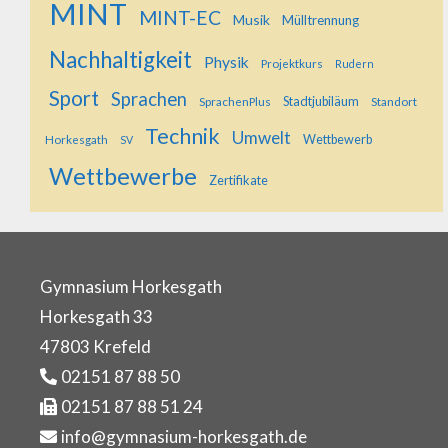
MINT
MINT-EC
Musik
Mülltrennung
Nachhaltigkeit
Physik
Projektkurs
Rudern
Sport
Sprachen
SprachenPlus
Stadtjubiläum
Standort
Technik
Umwelt
Horkesgath
Wettbewerb
SV
Wettbewerbe
Zertifikate
Gymnasium Horkesgath
Horkesgath 33
47803 Krefeld
02151 87 88 50
02151 87 88 51 24
info@gymnasium-horkesgath.de