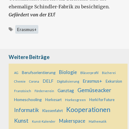
ehemalige Schindler-Fabrik zu besichtigen.
Gefördert von der EU!
Schlagwörter
Erasmus+
Weitere Beiträge
Biologie
Berufsorientierung
Bläserprofil
AG
Bücherei
Erasmus+
DELF
Exkursion
Digitalisierung
Chemie
Corona
Gemüseacker
Ganztag
Französisch
Förderverein
Homeschooling
Horkesart
Horkesgreen
Horki for Future
Kooperationen
Informatik
Klassenfahrt
Kunst
Makerspace
Kunst-Kalender
Mathematik