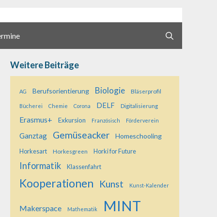
ermine
Weitere Beiträge
Biologie
Berufsorientierung
Bläserprofil
AG
DELF
Digitalisierung
Bücherei
Chemie
Corona
Erasmus+
Exkursion
Französisch
Förderverein
Gemüseacker
Ganztag
Homeschooling
Horkesart
Horkesgreen
Horki for Future
Informatik
Klassenfahrt
Kooperationen
Kunst
Kunst-Kalender
MINT
Makerspace
Mathematik