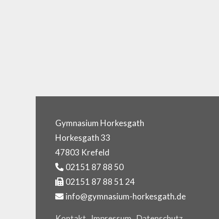
Gymnasium Horkesgath
Horkesgath 33
47803 Krefeld
02151 87 88 50
02151 87 88 51 24
info@gymnasium-horkesgath.de
Kontakt
Impressum
Datenschutz