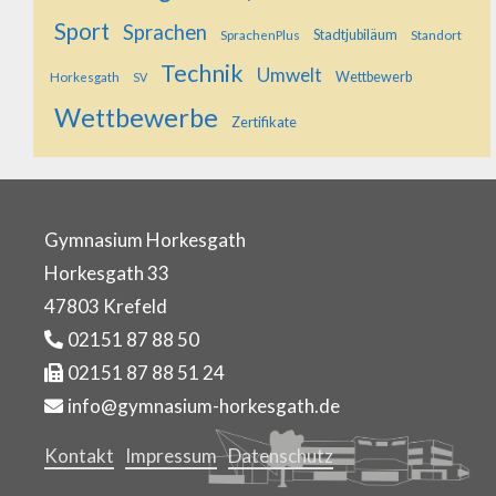
Sport
Sprachen
SprachenPlus
Stadtjubiläum
Standort
Technik
Umwelt
Horkesgath
Wettbewerb
SV
Wettbewerbe
Zertifikate
Gymnasium Horkesgath
Horkesgath 33
47803 Krefeld
02151 87 88 50
02151 87 88 51 24
info@gymnasium-horkesgath.de
Kontakt
Impressum
Datenschutz