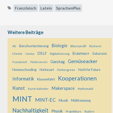
Schlagwörter
Französisch
Latein
SprachenPlus
Weitere Beiträge
Biologie
Berufsorientierung
Bläserprofil
AG
Bücherei
Erasmus+
DELF
Exkursion
Digitalisierung
Chemie
Corona
Gemüseacker
Ganztag
Französisch
Förderverein
Homeschooling
Horkesart
Horkesgreen
Horki for Future
Kooperationen
Informatik
Klassenfahrt
Kunst
Makerspace
Kunst-Kalender
Mathematik
MINT
MINT-EC
Musik
Mülltrennung
Nachhaltigkeit
Physik
Projektkurs
Rudern