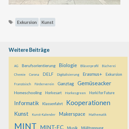
Schlagwörter
Exkursion
Kunst
Weitere Beiträge
Biologie
Berufsorientierung
Bläserprofil
AG
Bücherei
Erasmus+
DELF
Exkursion
Digitalisierung
Chemie
Corona
Gemüseacker
Ganztag
Französisch
Förderverein
Homeschooling
Horkesart
Horkesgreen
Horki for Future
Kooperationen
Informatik
Klassenfahrt
Kunst
Makerspace
Kunst-Kalender
Mathematik
MINT
MINT-EC
Musik
Mülltrennung