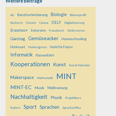
Weitere Beiträge
Biologie
Berufsorientierung
Bläserprofil
AG
DELF
Digitalisierung
Bücherei
Chemie
Corona
Erasmus+
Exkursion
Französisch
Förderverein
Gemüseacker
Ganztag
Homeschooling
Horkesart
Horkesgreen
Horki for Future
Informatik
Klassenfahrt
Kooperationen
Kunst
Kunst-Kalender
MINT
Makerspace
Mathematik
MINT-EC
Musik
Mülltrennung
Nachhaltigkeit
Physik
Projektkurs
Sport
Sprachen
SprachenPlus
Rudern