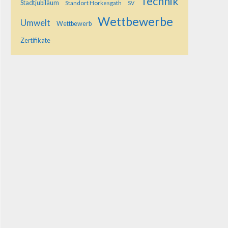
Technik
Stadtjubiläum
Standort Horkesgath
SV
Wettbewerbe
Umwelt
Wettbewerb
Zertifikate