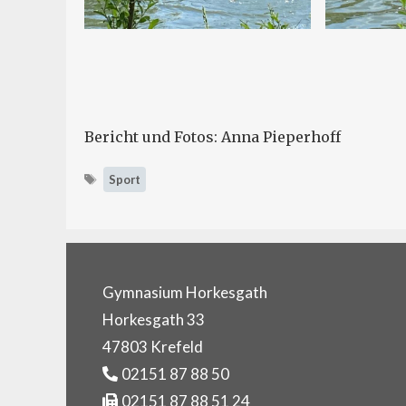
Bericht und Fotos: Anna Pieperhoff
Schlagwörter
Sport
Gymnasium Horkesgath
Horkesgath 33
47803 Krefeld
02151 87 88 50
02151 87 88 51 24