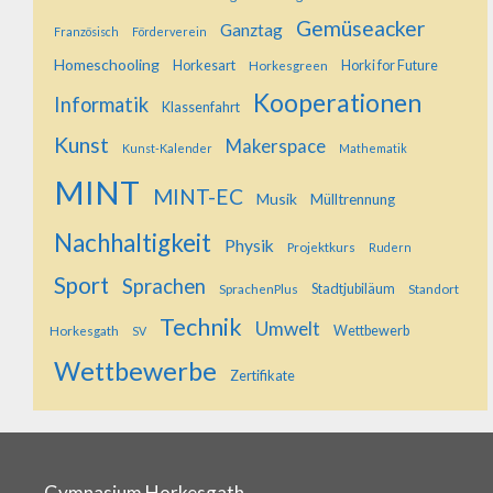
Gemüseacker
Ganztag
Französisch
Förderverein
Homeschooling
Horkesart
Horkesgreen
Horki for Future
Kooperationen
Informatik
Klassenfahrt
Kunst
Makerspace
Kunst-Kalender
Mathematik
MINT
MINT-EC
Musik
Mülltrennung
Nachhaltigkeit
Physik
Projektkurs
Rudern
Sport
Sprachen
SprachenPlus
Stadtjubiläum
Standort
Technik
Umwelt
Horkesgath
Wettbewerb
SV
Wettbewerbe
Zertifikate
Gymnasium Horkesgath