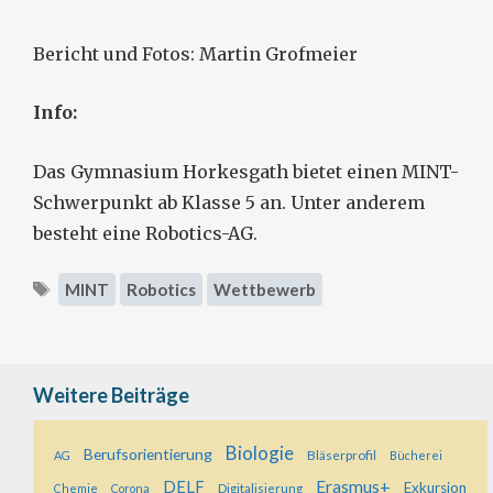
Bericht und Fotos: Martin Grofmeier
Info:
Das Gymnasium Horkesgath bietet einen MINT-
Schwerpunkt ab Klasse 5 an. Unter anderem
besteht eine Robotics-AG.
Schlagwörter
MINT
Robotics
Wettbewerb
Weitere Beiträge
Biologie
Berufsorientierung
Bläserprofil
AG
Bücherei
Erasmus+
DELF
Exkursion
Digitalisierung
Chemie
Corona